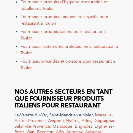
Fournisseur produits d’hygiène restauration et
hôtellerie à Toulon
Fournisseur produits frais, sec et surgelés pour
restaurant à Toulon
Fournisseur produits laitiers pour restaurant à
Toulon
Fournisseur vêtements professionnels restauration à
Toulon
Fournisseurs viandes et poissons pour restaurant à
Toulon
NOS AUTRES SECTEURS EN TANT
QUE FOURNISSEUR PRODUITS
ITALIENS POUR RESTAURANT
La-Valette-du-Var
,
Saint-Mandrier-sur-Mer
,
Marseille
,
Aix-en-Provence
,
Avignon
,
Hyères
,
Arles
,
Draguignan
,
Salon-de-Provence
,
Manosque
,
Brignoles
,
Digne-les-
Bains
,
Gap
,
Briançon
,
Alès
,
Annonay
,
Aubenas
,