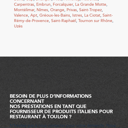
Carpentras
,
Embrun
,
Forcalquier
,
La Grande Motte
,
Montélimar
,
Nîmes
,
Orange
,
Privas
,
Saint-Tropez
,
Valence
,
Apt
,
Gréoux-les-Bains
,
Istres
,
La Ciotat
,
Saint-
Rémy-de-Provence
,
Saint-Raphaël
,
Tournon sur Rhône
,
Uzès
BESOIN DE PLUS D’INFORMATIONS
CONCERNANT
NOS PRESTATIONS EN TANT QUE
FOURNISSEUR DE PRODUITS ITALIENS POUR
RESTAURANT À TOULON ?
N’hésitez pas à nous contacter pour votre demande. Nous