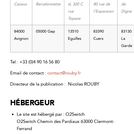
Cazaux
Barcelonnette
d, 320 C
80 rue de
de
rue
l’Expansion
Digne
Topaze
84000
05000 Gap
13510
83390
83130
Avignon
Eguilles
Cuers
La
Garde
Tel : +33 (0)4 90 16 56 80
Email de contact :
contact@rouby.fr
Directeur de la publication : Nicolas ROUBY
HÉBERGEUR
Le site est hébergé par : O2Switch
O2Switch Chemin des Pardiaux 63000 Clermont-
Ferrand