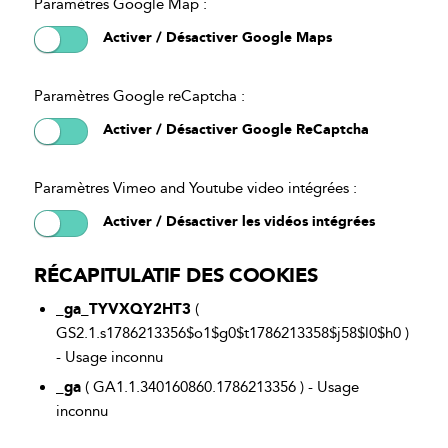
Paramètres Google Map :
Activer / Désactiver Google Maps
Paramètres Google reCaptcha :
Activer / Désactiver Google ReCaptcha
Paramètres Vimeo and Youtube video intégrées :
Activer / Désactiver les vidéos intégrées
RÉCAPITULATIF DES COOKIES
_ga_TYVXQY2HT3
(
GS2.1.s1786213356$o1$g0$t1786213358$j58$l0$h0 )
- Usage inconnu
_ga
( GA1.1.340160860.1786213356 ) - Usage
inconnu