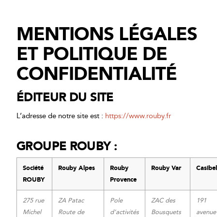
MENTIONS LÉGALES
ET POLITIQUE DE
CONFIDENTIALITÉ
ÉDITEUR DU SITE
L’adresse de notre site est :
https://www.rouby.fr
GROUPE ROUBY :
Société
Rouby Alpes
Rouby
Rouby Var
Casibel
ROUBY
Provence
275 rue
ZA Patac
Pole
ZAC des
191
Michel
Route de
d’activités
Bousquets
avenue