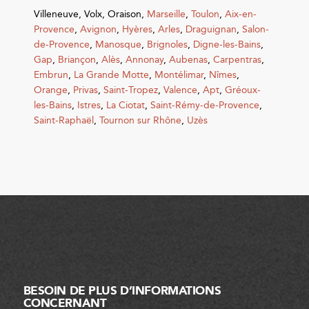
Villeneuve
,
Volx
,
Oraison
,
Marseille
,
Toulon
,
Aix-en-
Provence
,
Avignon
,
Hyères
,
Arles
,
Draguignan
,
Salon-
de-Provence
,
Manosque
,
Brignoles
,
Digne-les-Bains
,
Gap
,
Briançon
,
Alès
,
Annonay
,
Aubenas
,
Carpentras
,
Embrun
,
La Grande Motte
,
Montélimar
,
Nîmes
,
Orange
,
Privas
,
Saint-Tropez
,
Valence
,
Apt
,
Gréoux-
les-Bains
,
Istres
,
La Ciotat
,
Saint-Rémy-de-Provence
,
Saint-Raphaël
,
Tournon sur Rhône
,
Uzès
BESOIN DE PLUS D’INFORMATIONS
CONCERNANT