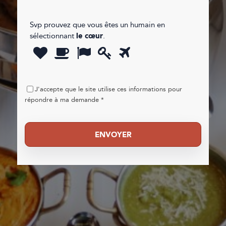
Svp prouvez que vous êtes un humain en
sélectionnant
le cœur
.
Svp
prouvez
que
1
2
3
4
5
vous
J'accepte que le site utilise ces informations pour
êtes
répondre à ma demande *
un
humain
en
ENVOYER
sélectionnant
le
cœur.